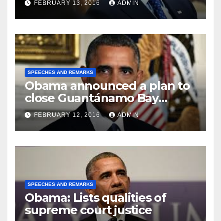
FEBRUARY 13, 2016
ADMIN
SPEECHES AND REMARKS
Obama announced a plan to
close Guantánamo Bay
Prison
FEBRUARY 12, 2016
ADMIN
SPEECHES AND REMARKS
Obama: Lists qualities of
supreme court justice