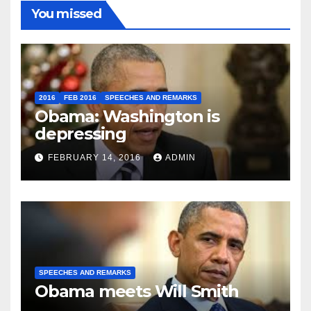
You missed
2016
FEB 2016
SPEECHES AND REMARKS
Obama: Washington is
depressing
FEBRUARY 14, 2016
ADMIN
SPEECHES AND REMARKS
Obama meets Will Smith