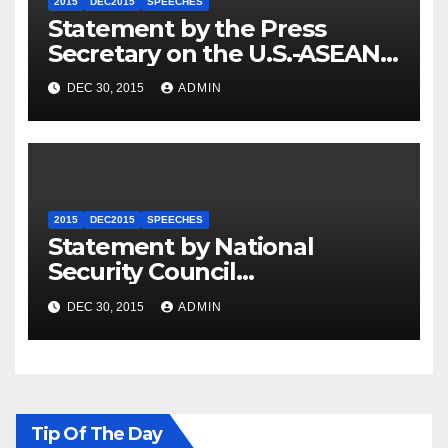
2015
DEC2015
SPEECHES
Statement by the Press
Secretary on the U.S.-ASEAN
Summit
DEC 30, 2015
ADMIN
2015
DEC2015
SPEECHES
Statement by National
Security Council
Spokesperson Ned Price on
DEC 30, 2015
ADMIN
the Arrest of Journalists in
Ethiopia
Tip Of The Day